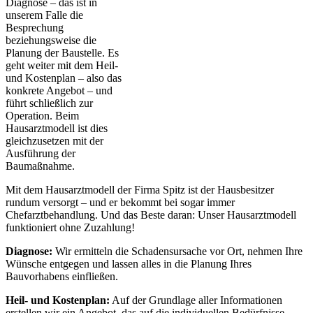
Diagnose – das ist in
unserem Falle die
Besprechung
beziehungsweise die
Planung der Baustelle. Es
geht weiter mit dem Heil-
und Kostenplan – also das
konkrete Angebot – und
führt schließlich zur
Operation. Beim
Hausarztmodell ist dies
gleichzusetzen mit der
Ausführung der
Baumaßnahme.
Mit dem Hausarztmodell der Firma Spitz ist der Hausbesitzer
rundum versorgt – und er bekommt bei sogar immer
Chefarztbehandlung. Und das Beste daran: Unser Hausarztmodell
funktioniert ohne Zuzahlung!
Diagnose:
Wir ermitteln die Schadensursache vor Ort, nehmen Ihre
Wünsche entgegen und lassen alles in die Planung Ihres
Bauvorhabens einfließen.
Heil- und Kostenplan:
Auf der Grundlage aller Informationen
erstellen wir ein Angebot, das auf die individuellen Bedürfnisse